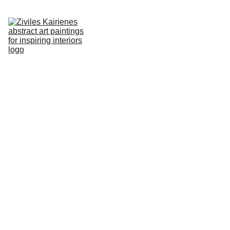
PAGRINDINIS
APIE
PAVEIKSLAI
GALERIJA
LT
TINKLARAŠTIS
KONTAKTAI
No.117 
Abstract 