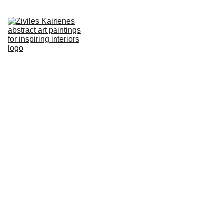
PAGRINDINIS
APIE
PAVEIKSLAI
GALERIJA
LT
TINKLARAŠTIS
KONTAKTAI