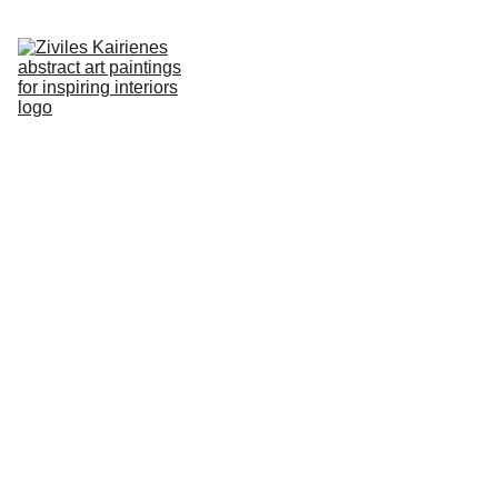
PAGRINDINIS
APIE
PAVEIKSLAI
GALERIJA
LT
TINKLARAŠTIS
KONTAKTAI
No.71 Abstract 
Painting